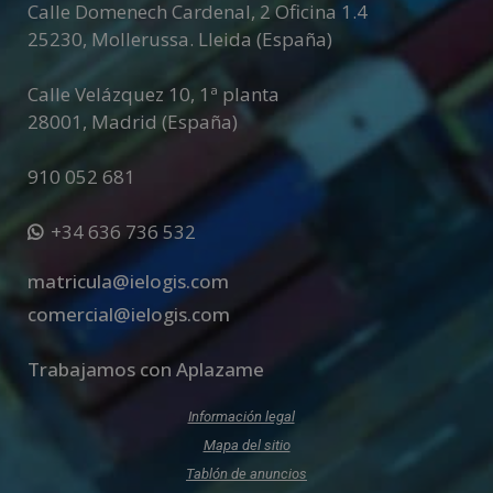
Calle Domenech Cardenal, 2 Oficina 1.4
25230
,
Mollerussa
.
Lleida (España)
Calle Velázquez 10, 1ª planta
28001
,
Madrid (España)
910 052 681
+34 636 736 532
matricula@ielogis.com
comercial@ielogis.com
Trabajamos con Aplazame
Información legal
Mapa del sitio
Tablón de anuncios