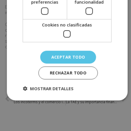
preferencias
funcionalidad
Este tipo de servicios cuenta con asistencia en la
instalación o soporte técnico.
Cómo hemos dicho anteriormente un buen servicio al
Cookies no clasificadas
cliente es importante para fidelizar al cliente y
retroalimentarnos ya que las buenas opiniones que tenga
se las traslada a otras personas y puedan ser posibles
clientes.
ACEPTAR TODO
COMPARTE ESTE POST
RECHAZAR TODO
MOSTRAR DETALLES
ANTERIOR
SIGUIENTE
Los incoterms y el comercio internacional
La TAE y su importancia financiera