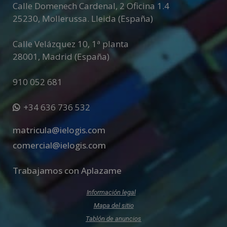
Calle Domenech Cardenal, 2 Oficina 1.4
25230
,
Mollerussa
.
Lleida (España)
Calle Velázquez 10, 1ª planta
28001
,
Madrid (España)
910 052 681
+34 636 736 532
matricula@ielogis.com
comercial@ielogis.com
Trabajamos con Aplazame
Información legal
Mapa del sitio
Tablón de anuncios