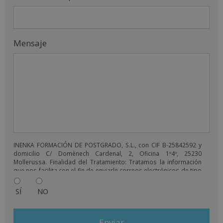
Mensaje
INENKA FORMACIÓN DE POSTGRADO, S.L., con CIF B-25842592 y
domicilio C/ Domènech Cardenal, 2, Oficina 1º4º, 25230
Mollerussa. Finalidad del Tratamiento: Tratamos la información
que nos facilita con el fin de enviarle correos electrónicos de tipo
comercial relacionado con los productos ofrecidos y otros tipo
de productos que fueran de su interés. Legitimación del
SÍ
NO
tratamiento: Consentimiento del interesado. Derechos: Puede
ejercitar sus derechos identificándose suficientemente,
dirigiéndose a la dirección
comercial@ielogis.com
. Para más
información consulte nuestra Política de Privacidad. Desea recibir