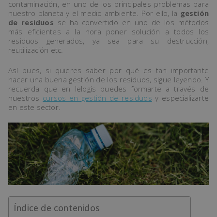
contaminación, en uno de los principales problemas para
nuestro planeta y el medio ambiente. Por ello, la
gestión
de residuos
se ha convertido en uno de los métodos
más eficientes a la hora poner solución a todos los
residuos generados, ya sea para su destrucción,
reutilización etc.
Así pues, si quieres saber por qué es tan importante
hacer una buena gestión de los residuos, sigue leyendo. Y
recuerda que en Ielogis puedes formarte a través de
nuestros
cursos en gestión de residuos
y especializarte
en este sector.
Índice de contenidos