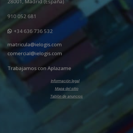
28001
,
Madrid (España)
910 052 681
+34 636 736 532
matricula@ielogis.com
comercial@ielogis.com
Trabajamos con Aplazame
Información legal
Mapa del sitio
Tablón de anuncios