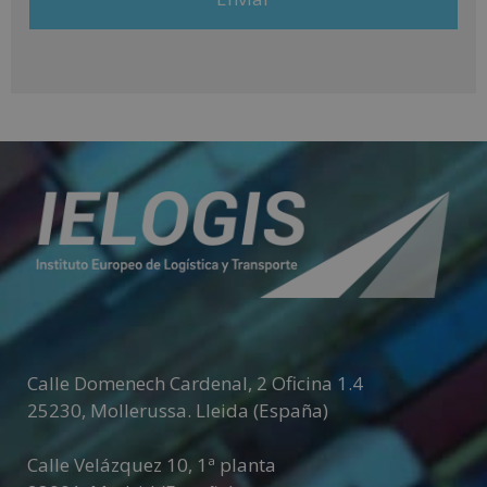
información comercial (vía telefónica y/o email):
A
l
t
e
r
n
a
t
i
v
e
:
Calle Domenech Cardenal, 2 Oficina 1.4
25230
,
Mollerussa
.
Lleida (España)
Calle Velázquez 10, 1ª planta